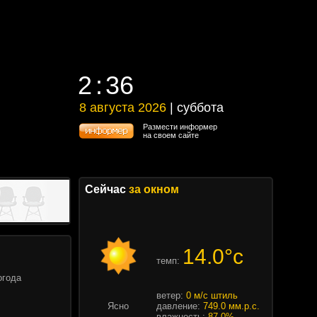
2
36
2
36
8 августа 2026
| суббота
8 августа 2026 | суббота
Размести информер
на своем сайте
Сейчас
за окном
14.0°c
темп:
огода
ветер:
0 м/с штиль
Ясно
давление:
749.0 мм.р.с.
влажность:
87.0%