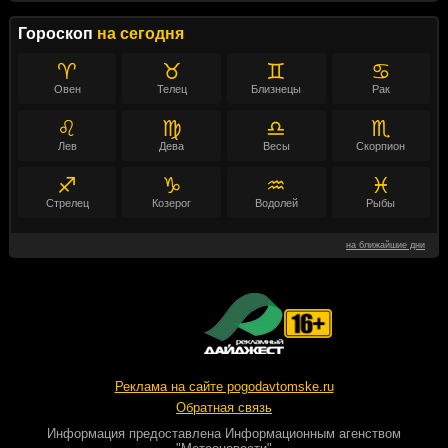
Гороскоп
на сегодня
♈
♉
♊
♋
Овен
Телец
Близнецы
Рак
♌
♍
♎
♏
Лев
Дева
Весы
Скорпион
♐
♑
♒
♓
Стрелец
Козерог
Водолей
Рыбы
на ближайшие дни
Реклама на сайте pogodavtomske.ru
Обратная связь
Информация предоставлена
Информационным агенством