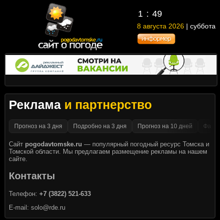
1
:
49
8 августа 2026
| суббота
Реклама
и партнерство
Прогноз на 3 дня
Подробно на 3 дня
Прогноз на 10 дней
Факти
Сайт
pogodavtomske.ru
— популярный погодный ресурс Томска и
Томской области. Мы предлагаем размещение рекламы на нашем
сайте.
Контакты
Телефон:
+7 (3822) 521-633
E-mail:
solo@rde.ru