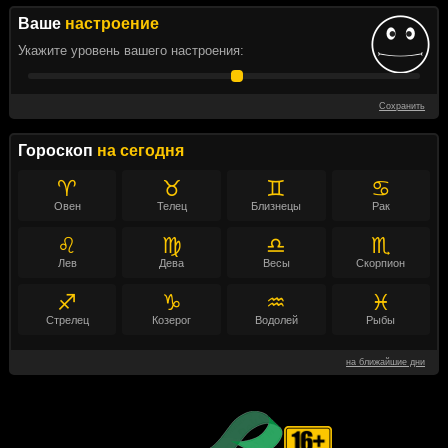
Ваше
настроение
Укажите уровень вашего настроения:
Сохранить
Гороскоп
на сегодня
♈
♉
♊
♋
Овен
Телец
Близнецы
Рак
♌
♍
♎
♏
Лев
Дева
Весы
Скорпион
♐
♑
♒
♓
Стрелец
Козерог
Водолей
Рыбы
на ближайшие дни