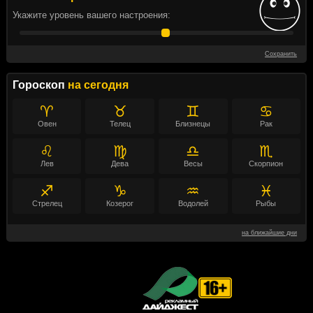
Укажите уровень вашего настроения:
Сохранить
Гороскоп
на сегодня
♈
♉
♊
♋
Овен
Телец
Близнецы
Рак
♌
♍
♎
♏
Лев
Дева
Весы
Скорпион
♐
♑
♒
♓
Стрелец
Козерог
Водолей
Рыбы
на ближайшие дни