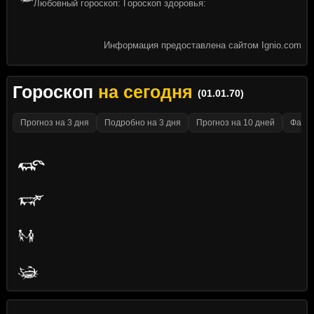
Любовный гороскоп: Гороскоп здоровья:
Информация предоставлена сайтом Ignio.com
Гороскоп
на сегодня
(01.01.70)
Прогноз на 3 дня
Подробно на 3 дня
Прогноз на 10 дней
Факти