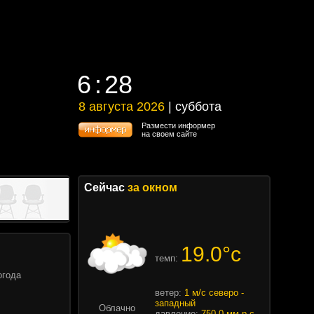
6
28
6
28
8 августа 2026
| суббота
8 августа 2026 | суббота
Размести информер
на своем сайте
Сейчас
за окном
19.0°c
темп:
огода
ветер:
1 м/с северо -
западный
Облачно
давление:
750.0 мм.р.с.