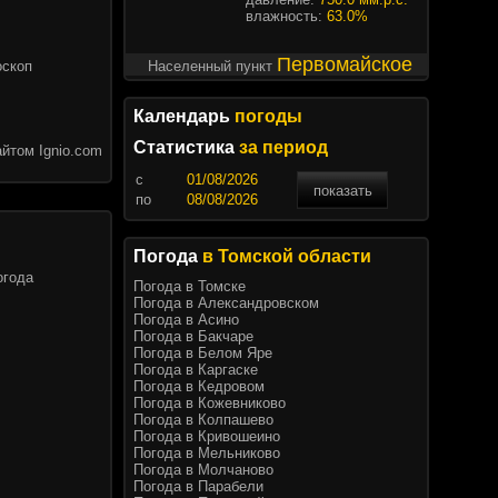
влажность:
63.0%
Первомайское
оскоп
Населенный пункт
Календарь
погоды
Статистика
за период
йтом Ignio.com
c
показать
по
Погода
в Томской области
огода
Погода в Томске
Погода в Александровском
Погода в Асино
Погода в Бакчаре
Погода в Белом Яре
Погода в Каргаске
Погода в Кедровом
Погода в Кожевниково
Погода в Колпашево
Погода в Кривошеино
Погода в Мельниково
Погода в Молчаново
Погода в Парабели