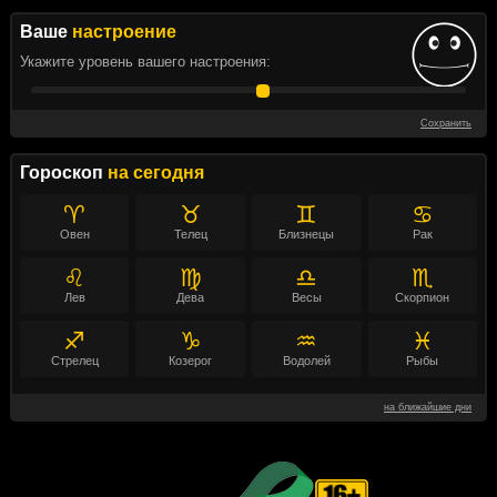
Ваше
настроение
Укажите уровень вашего настроения:
Сохранить
Гороскоп
на сегодня
♈
♉
♊
♋
Овен
Телец
Близнецы
Рак
♌
♍
♎
♏
Лев
Дева
Весы
Скорпион
♐
♑
♒
♓
Стрелец
Козерог
Водолей
Рыбы
на ближайшие дни