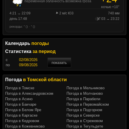
переменная облачность возможна гроза
ночью +10°
4:21 → 22:09
2 м/с ЮЗ
740 мм
день 17:48
7:03 → 23:22
рекорды: ° () · ° ()
Календарь
погоды
Статистика
за период
c
показать
по
Погода
в Томской области
Погода в Томске
Погода в Мельниково
Погода в Александровском
Погода в Молчаново
Погода в Асино
Погода в Парабели
Погода в Бакчаре
Погода в Первомайском
Погода в Белом Яре
Погода в Подгорном
Погода в Каргаске
Погода в Северске
Погода в Кедровом
Погода в Стрежевом
Погода в Кожевниково
Погода в Тегульдете