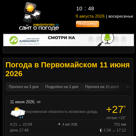
10
48
9 августа 2026
| воскресенье
Погода в Первомайском 11 июня
2026
Прогноз на 3 дня
Подробно на 3 дня
Прогноз на 10 дней
Факти
11 июня 2026, чт
+27
°
переменная облачность возможен дождь
ночью +18°
4:21 → 22:09
4 м/с ЮВ
752 мм
день 17:48
1:56 → 17:12