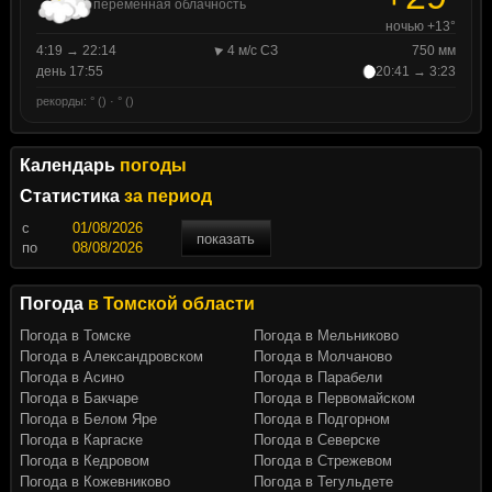
переменная облачность
ночью +13°
4:19 → 22:14
4 м/с СЗ
750 мм
день 17:55
20:41 → 3:23
рекорды: ° () · ° ()
Календарь
погоды
Статистика
за период
c
показать
по
Погода
в Томской области
Погода в Томске
Погода в Мельниково
Погода в Александровском
Погода в Молчаново
Погода в Асино
Погода в Парабели
Погода в Бакчаре
Погода в Первомайском
Погода в Белом Яре
Погода в Подгорном
Погода в Каргаске
Погода в Северске
Погода в Кедровом
Погода в Стрежевом
Погода в Кожевниково
Погода в Тегульдете