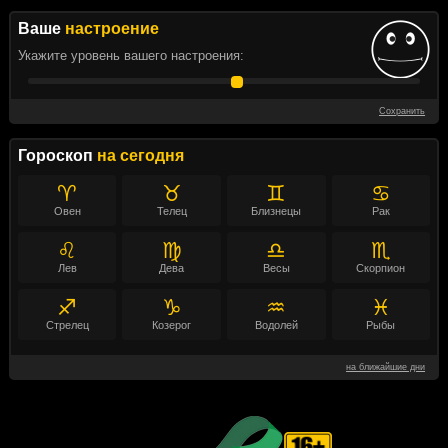
Ваше
настроение
Укажите уровень вашего настроения:
Сохранить
Гороскоп
на сегодня
♈
♉
♊
♋
Овен
Телец
Близнецы
Рак
♌
♍
♎
♏
Лев
Дева
Весы
Скорпион
♐
♑
♒
♓
Стрелец
Козерог
Водолей
Рыбы
на ближайшие дни