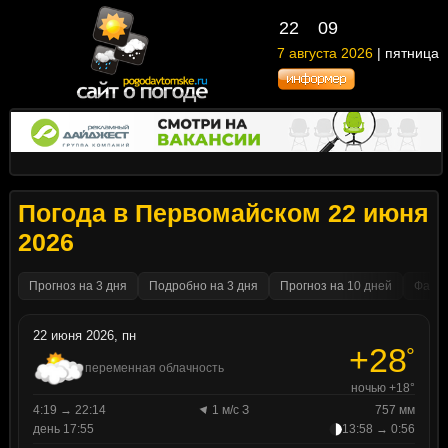
22
09
7 августа 2026
| пятница
Погода в Первомайском 22 июня
2026
Прогноз на 3 дня
Подробно на 3 дня
Прогноз на 10 дней
Факти
22 июня 2026, пн
+28
°
переменная облачность
ночью +18°
4:19 → 22:14
1 м/с З
757 мм
день 17:55
13:58 → 0:56