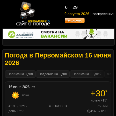
6
29
9 августа 2026
| воскресенье
Погода в Первомайском 16 июня
2026
Прогноз на 3 дня
Подробно на 3 дня
Прогноз на 10 дней
Факти
16 июня 2026, вт
+30
°
ясно
ночью +15°
4:19 → 22:12
3 м/с ВСВ
756 мм
день 17:53
4:32 → 0:00