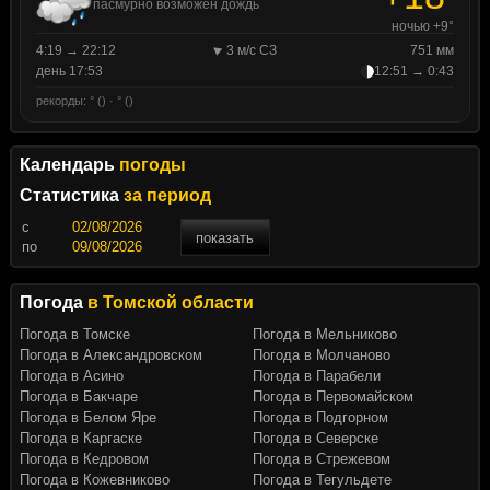
пасмурно возможен дождь
ночью +9°
4:19 → 22:12
3 м/с СЗ
751 мм
день 17:53
12:51 → 0:43
рекорды: ° () · ° ()
Календарь
погоды
Статистика
за период
c
показать
по
Погода
в Томской области
Погода в Томске
Погода в Мельниково
Погода в Александровском
Погода в Молчаново
Погода в Асино
Погода в Парабели
Погода в Бакчаре
Погода в Первомайском
Погода в Белом Яре
Погода в Подгорном
Погода в Каргаске
Погода в Северске
Погода в Кедровом
Погода в Стрежевом
Погода в Кожевниково
Погода в Тегульдете