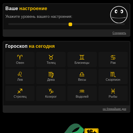
Ваше
настроение
Укажите уровень вашего настроения:
Сохранить
Гороскоп
на сегодня
♈
♉
♊
♋
Овен
Телец
Близнецы
Рак
♌
♍
♎
♏
Лев
Дева
Весы
Скорпион
♐
♑
♒
♓
Стрелец
Козерог
Водолей
Рыбы
на ближайшие дни