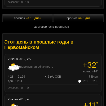
рекорды: ° () · ° ()
прогноз
на 10 дней
прогноз
на 3 дня
достоверность прогнозов
Этот день в прошлые годы в
Первомайском
2 июня 2012, сб
+32
°
переменная облачность
ночью +14°
4:28 → 21:59
1 м/с ССВ
749 мм
день 17:31
19:19 → 2:55
рекорды: ° () · ° ()
2 июня 2013, вс
+11
°