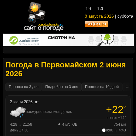
19
14
8 августа 2026
| суббота
Погода в Первомайском 2 июня
2026
Прогноз на 3 дня
Подробно на 3 дня
Прогноз на 10 дней
Факти
2 июня 2026, вт
+22
°
пасмурно возможен дождь
ночью +14°
4:28 → 21:58
4 м/с ЮВ
754 мм
день 17:30
0:00 → 4:43