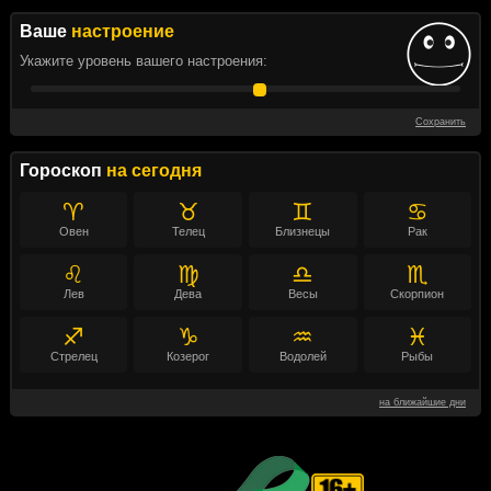
Ваше
настроение
Укажите уровень вашего настроения:
Сохранить
Гороскоп
на сегодня
♈
♉
♊
♋
Овен
Телец
Близнецы
Рак
♌
♍
♎
♏
Лев
Дева
Весы
Скорпион
♐
♑
♒
♓
Стрелец
Козерог
Водолей
Рыбы
на ближайшие дни