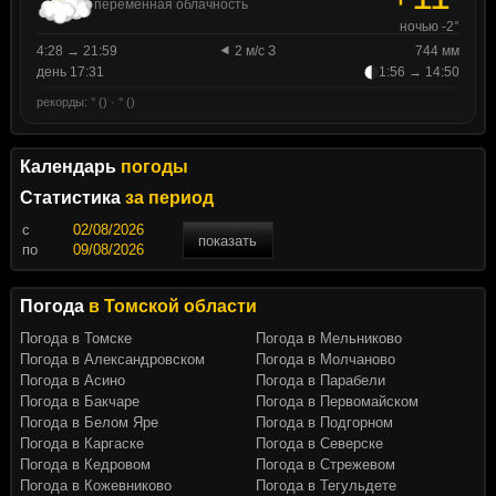
переменная облачность
ночью -2°
4:28 → 21:59
2 м/с З
744 мм
день 17:31
1:56 → 14:50
рекорды: ° () · ° ()
Календарь
погоды
Статистика
за период
c
показать
по
Погода
в Томской области
Погода в Томске
Погода в Мельниково
Погода в Александровском
Погода в Молчаново
Погода в Асино
Погода в Парабели
Погода в Бакчаре
Погода в Первомайском
Погода в Белом Яре
Погода в Подгорном
Погода в Каргаске
Погода в Северске
Погода в Кедровом
Погода в Стрежевом
Погода в Кожевниково
Погода в Тегульдете