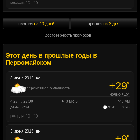
рекорды: ° () · ° ()
прогноз
на 10 дней
прогноз
на 3 дня
достоверность прогнозов
Этот день в прошлые годы в
Первомайском
3 июня 2012, вс
+29
°
переменная облачность
ночью +15°
4:27 → 22:00
3 м/с В
748 мм
день 17:34
20:43 → 3:26
рекорды: ° () · ° ()
3 июня 2013, пн
+9
°