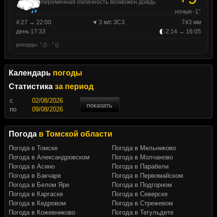
переменная облачность возможен дождь
ночью -1°
4:27 → 22:00
3 м/с ЗСЗ
743 мм
день 17:33
2:14 → 16:05
рекорды: ° () · ° ()
Календарь
погоды
Статистика
за период
c
показать
по
Погода
в Томской области
Погода в Томске
Погода в Мельниково
Погода в Александровском
Погода в Молчаново
Погода в Асино
Погода в Парабели
Погода в Бакчаре
Погода в Первомайском
Погода в Белом Яре
Погода в Подгорном
Погода в Каргаске
Погода в Северске
Погода в Кедровом
Погода в Стрежевом
Погода в Кожевниково
Погода в Тегульдете