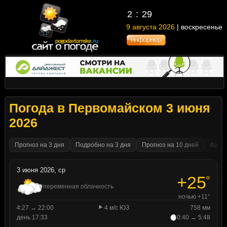
2
29
9 августа 2026
| воскресенье
Погода в Первомайском 3 июня
2026
Прогноз на 3 дня
Подробно на 3 дня
Прогноз на 10 дней
Факти
3 июня 2026, ср
+25
°
переменная облачность
ночью +11°
4:27 → 22:00
4 м/с ЮЗ
758 мм
день 17:33
0:40 → 5:48