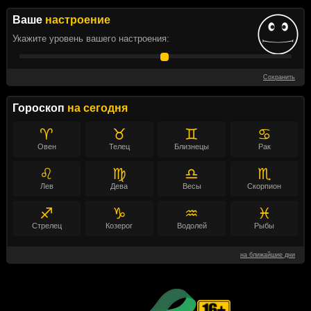
Ваше
настроение
Укажите уровень вашего настроения:
Сохранить
Гороскоп
на сегодня
♈
♉
♊
♋
Овен
Телец
Близнецы
Рак
♌
♍
♎
♏
Лев
Дева
Весы
Скорпион
♐
♑
♒
♓
Стрелец
Козерог
Водолей
Рыбы
на ближайшие дни