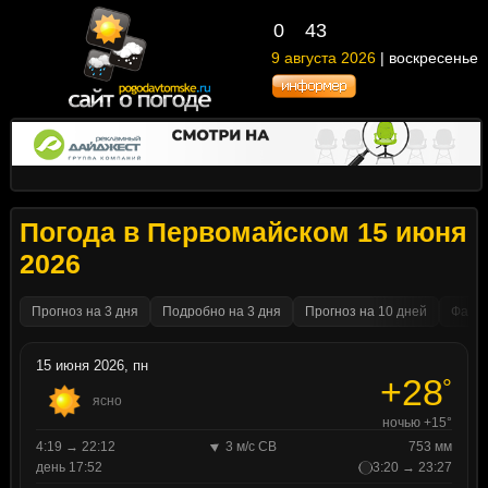
0
43
9 августа 2026
| воскресенье
Погода в Первомайском 15 июня
2026
Прогноз на 3 дня
Подробно на 3 дня
Прогноз на 10 дней
Факти
15 июня 2026, пн
+28
°
ясно
ночью +15°
4:19 → 22:12
3 м/с СВ
753 мм
день 17:52
3:20 → 23:27