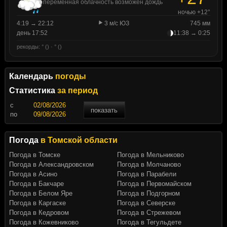
переменная облачность возможен дождь
ночью +12°
4:19 → 22:12
3 м/с ЮЗ
745 мм
день 17:52
11:38 → 0:25
рекорды: ° () · ° ()
Календарь
погоды
Статистика
за период
c
показать
по
Погода
в Томской области
Погода в Томске
Погода в Мельниково
Погода в Александровском
Погода в Молчаново
Погода в Асино
Погода в Парабели
Погода в Бакчаре
Погода в Первомайском
Погода в Белом Яре
Погода в Подгорном
Погода в Каргаске
Погода в Северске
Погода в Кедровом
Погода в Стрежевом
Погода в Кожевниково
Погода в Тегульдете