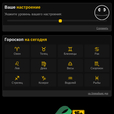
Ваше
настроение
Укажите уровень вашего настроения:
Сохранить
Гороскоп
на сегодня
♈
♉
♊
♋
Овен
Телец
Близнецы
Рак
♌
♍
♎
♏
Лев
Дева
Весы
Скорпион
♐
♑
♒
♓
Стрелец
Козерог
Водолей
Рыбы
на ближайшие дни