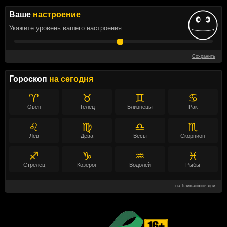
Ваше
настроение
Укажите уровень вашего настроения:
Сохранить
Гороскоп
на сегодня
♈
♉
♊
♋
Овен
Телец
Близнецы
Рак
♌
♍
♎
♏
Лев
Дева
Весы
Скорпион
♐
♑
♒
♓
Стрелец
Козерог
Водолей
Рыбы
на ближайшие дни