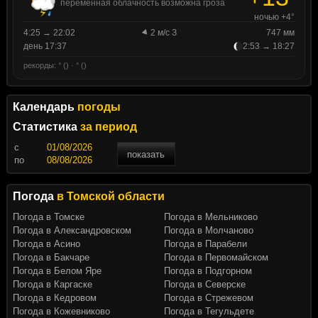
переменная облачность возможна гроза
ночью +4°
4:25 → 22:02
2 м/с З
747 мм
день 17:37
2:53 → 18:27
рекорды: ° () · ° ()
Календарь
погоды
Статистика
за период
c
показать
по
Погода
в Томской области
Погода в Томске
Погода в Мельниково
Погода в Александровском
Погода в Молчаново
Погода в Асино
Погода в Парабели
Погода в Бакчаре
Погода в Первомайском
Погода в Белом Яре
Погода в Подгорном
Погода в Каргаске
Погода в Северске
Погода в Кедровом
Погода в Стрежевом
Погода в Кожевниково
Погода в Тегульдете