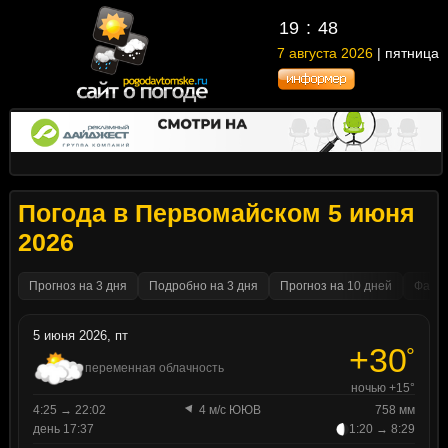
19
48
7 августа 2026
| пятница
Погода в Первомайском 5 июня
2026
Прогноз на 3 дня
Подробно на 3 дня
Прогноз на 10 дней
Факти
5 июня 2026, пт
+30
°
переменная облачность
ночью +15°
4:25 → 22:02
4 м/с ЮЮВ
758 мм
день 17:37
1:20 → 8:29