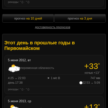
рекорды: ° () · ° ()
прогноз
на 10 дней
прогноз
на 3 дня
достоверность прогнозов
Этот день в прошлые годы в
Первомайском
5 июня 2012, вт
+33
°
переменная облачность
ночью +13°
4:25 → 22:03
1 м/с В
747 мм
день 17:38
22:53 → 5:09
рекорды: ° () · ° ()
5 июня 2013, ср
+13
°