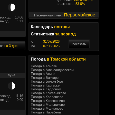
влажность:
53.0%
Первомайское
Населенный пункт
восход:
18:06
заход:
1:11
Календарь
погоды
Статистика
за период
c
показать
ноз
на 3 дня
по
Погода
в Томской области
Погода в Томске
Погода в Александровском
Погода в Асино
луна
Погода в Бакчаре
Погода в Белом Яре
Погода в Каргаске
Погода в Кедровом
Погода в Кожевниково
восход:
11:16
Погода в Колпашево
заход:
0:00
Погода в Кривошеино
Погода в Мельниково
Погода в Молчаново
Погода в Парабели