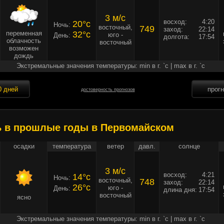
3 м/c
восход:
4:20
20°c
Ночь:
восточный,
749
заход:
22:14
переменная
32°c
юго -
День:
долгота:
17:54
облачность
восточный
возможен
дождь
Экстремальные значения температуры: min в г. `c | max в г. `c
0 дней
прог
достоверность прогнозов
ь в прошлые годы в Первомайском
осадки
температура
ветер
давл.
солнце
3 м/c
восход:
4:21
14°c
Ночь:
восточный,
748
заход:
22:14
26°c
юго -
День:
длина дня:
17:54
восточный
ясно
Экстремальные значения температуры: min в г. `c | max в г. `c