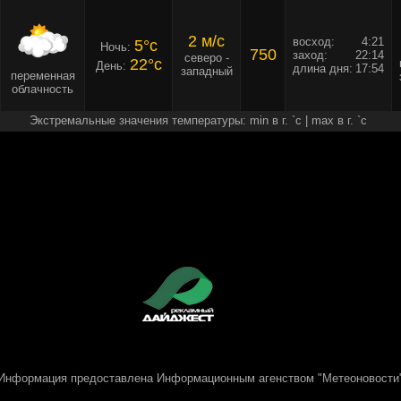
2 м/c
восход:
4:21
5°c
Ночь:
750
заход:
22:14
северо -
22°c
День:
длина дня:
17:54
западный
переменная
облачность
Экстремальные значения температуры: min в г. `c | max в г. `c
Информация предоставлена
Информационным агенством "Метеоновости