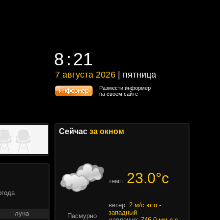
8
21
8
21
7 августа 2026
| пятница
7 августа 2026 | пятница
Размести информер
на своем сайте
Сейчас
за окном
23.0°c
темп:
огода
ветер:
2 м/с юго -
западный
луна
Пасмурно
давление:
746.0 мм.р.с.