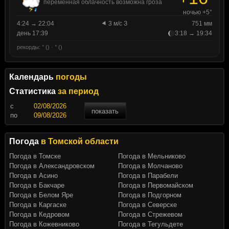
переменная облачность возможна гроза
ночью +5°
4:24 → 22:04
3 м/с З
751 мм
день 17:39
3:18 → 19:34
рекорды: ° () · ° ()
Календарь
погоды
Статистика
за период
c
показать
по
Погода
в Томской области
Погода в Томске
Погода в Мельниково
Погода в Александровском
Погода в Молчаново
Погода в Асино
Погода в Парабели
Погода в Бакчаре
Погода в Первомайском
Погода в Белом Яре
Погода в Подгорном
Погода в Каргаске
Погода в Северске
Погода в Кедровом
Погода в Стрежевом
Погода в Кожевниково
Погода в Тегульдете