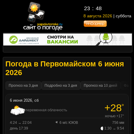
23
:
48
8 августа 2026
| суббота
Погода в Первомайском 6 июня
2026
Прогноз на 3 дня
Подробно на 3 дня
Прогноз на 10 дней
Факти
6 июня 2026, сб
+28
°
переменная облачность
ночью +17°
4:24 → 22:04
6 м/с ЮЮВ
756 мм
день 17:39
1:30 → 9:54