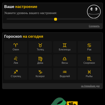
Ваше
настроение
Укажите уровень вашего настроения:
Сохранить
Гороскоп
на сегодня
♈
♉
♊
♋
Овен
Телец
Близнецы
Рак
♌
♍
♎
♏
Лев
Дева
Весы
Скорпион
♐
♑
♒
♓
Стрелец
Козерог
Водолей
Рыбы
на ближайшие дни