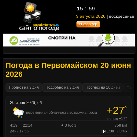
15
59
9 августа 2026
| воскресенье
Погода в Первомайском 20 июня
2026
Прогноз на 3 дня
Подробно на 3 дня
Прогноз на 10 дней
Факти
20 июня 2026, сб
+27
°
переменная облачность возможна гроза
ночью +17°
4:19 → 22:14
3 м/с З
758 мм
день 17:55
11:08 → 0:46