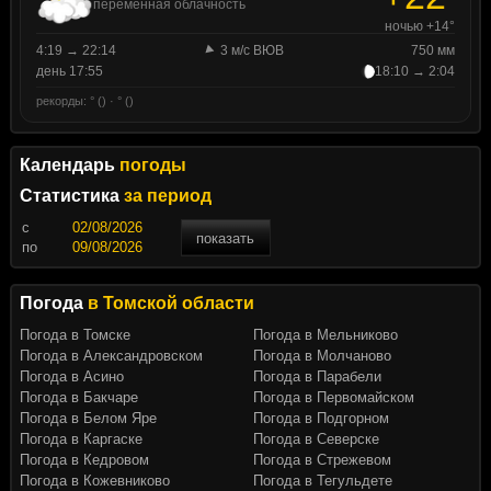
переменная облачность
ночью +14°
4:19 → 22:14
3 м/с ВЮВ
750 мм
день 17:55
18:10 → 2:04
рекорды: ° () · ° ()
Календарь
погоды
Статистика
за период
c
показать
по
Погода
в Томской области
Погода в Томске
Погода в Мельниково
Погода в Александровском
Погода в Молчаново
Погода в Асино
Погода в Парабели
Погода в Бакчаре
Погода в Первомайском
Погода в Белом Яре
Погода в Подгорном
Погода в Каргаске
Погода в Северске
Погода в Кедровом
Погода в Стрежевом
Погода в Кожевниково
Погода в Тегульдете