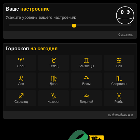
Ваше
настроение
Укажите уровень вашего настроения:
Сохранить
Гороскоп
на сегодня
♈
♉
♊
♋
Овен
Телец
Близнецы
Рак
♌
♍
♎
♏
Лев
Дева
Весы
Скорпион
♐
♑
♒
♓
Стрелец
Козерог
Водолей
Рыбы
на ближайшие дни